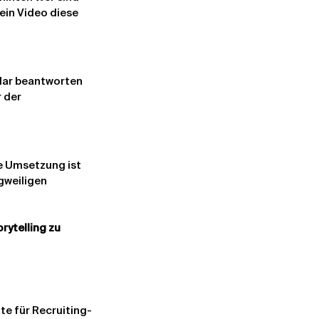
ein Video diese 
lar beantworten 
 der 
e Umsetzung ist 
gweiligen 
ytelling zu 
e für Recruiting-