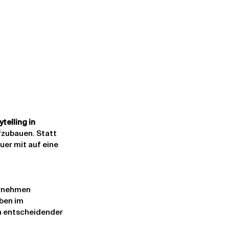
telling in 
zubauen. Statt 
er mit auf eine 
ernehmen 
ben im 
n entscheidender 