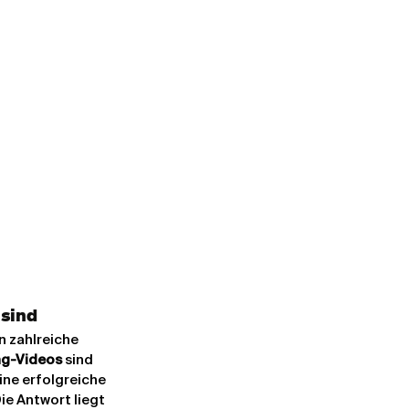
 sind
 zahlreiche 
ng-Videos
 sind 
ine erfolgreiche 
e Antwort liegt 