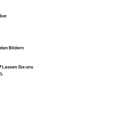
ber 
en Bildern 
?
 Lassen Sie uns 
n.