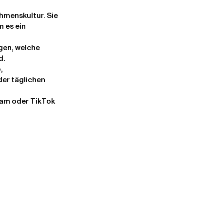
hmenskultur. Sie 
 es ein 
gen, welche 
d.
, 
er täglichen 
ram oder TikTok 