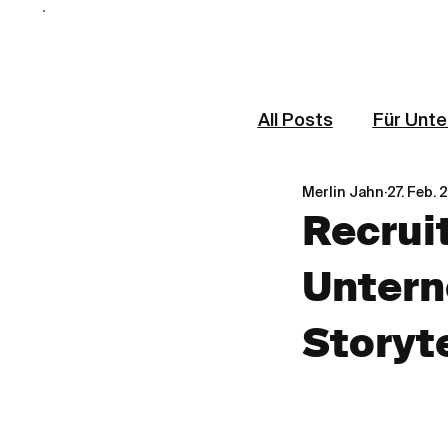
All Posts
Für Unt
Merlin Jahn
27. Feb. 
Recrui
Untern
Storyt