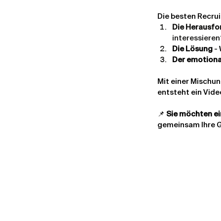
Die besten Recrui
Die Herausfo
interessieren
Die Lösung
 -
Der emotiona
Mit einer Mischu
entsteht ein Video
📌 
Sie möchten ei
gemeinsam Ihre G