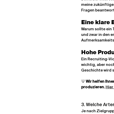
meine zukünftigen
Fragen beantwort
Eine klare 
Warum sollte ein 
und zwar in den er
Aufmerksamkeitss
Hohe Produ
Ein Recruiting-Vi
wichtig, aber noch
Geschichte wird s
💡 
Wir helfen Ihn
produzieren.
Hier
3. Welche Arte
Je nach Zielgrup