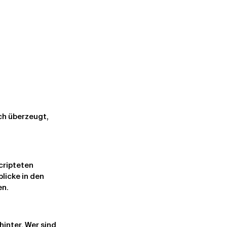
ch überzeugt, 
cripteten 
licke in den 
en.
inter. Wer sind 