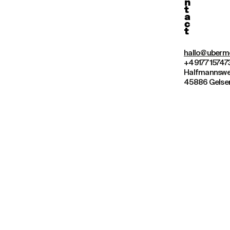
n
t
a
c
t
hallo@uberm
+49177 15747
Halfmannsw
45886 Gelse