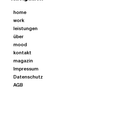
UBERMOOD bleibt führend, indem diese Trends
home
in unsere Dienstleistungen integriert werden.
work
leistungen
über
mood
kontakt
magazin
Impressum
Datenschutz
AGB