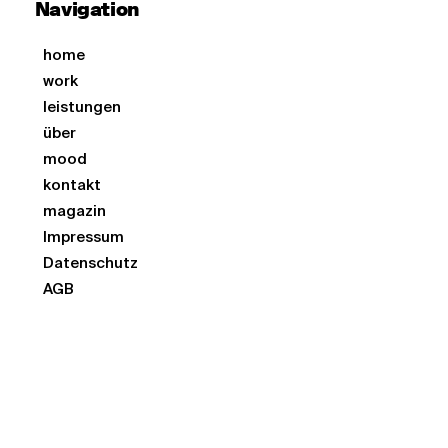
Navigation
TikTok und Instagram Reels optimiert sind.
UBERMOOD bleibt führend, indem diese Trends
home
in unsere Dienstleistungen integriert werden.
work
leistungen
über
mood
kontakt
magazin
Impressum
Datenschutz
AGB