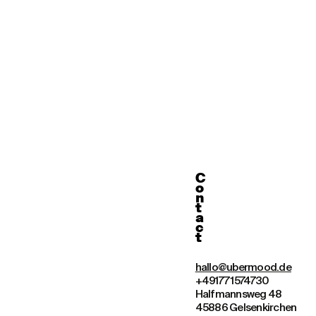
C
o
n
t
a
c
t
hallo@ubermood.de
+49177 1574730
Halfmannsweg 48
45886 Gelsenkirchen