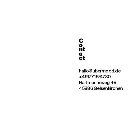
C
o
nt
a
ct
hallo@ubermood.de
+49177 1574730
Halfmannsweg 48
45886 Gelsenkirchen