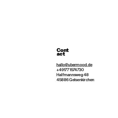
Cont
act
hallo@ubermood.de
+49177 1574730
Halfmannsweg 48
45886 Gelsenkirchen